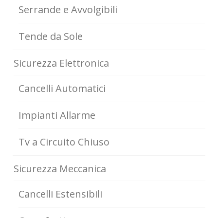
Serrande e Avvolgibili
Tende da Sole
Sicurezza Elettronica
Cancelli Automatici
Impianti Allarme
Tv a Circuito Chiuso
Sicurezza Meccanica
Cancelli Estensibili