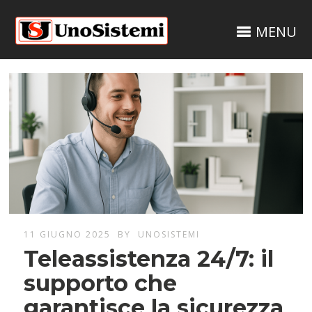
MENU
11 GIUGNO 2025
BY
UNOSISTEMI
Teleassistenza 24/7: il
supporto che
garantisce la sicurezza