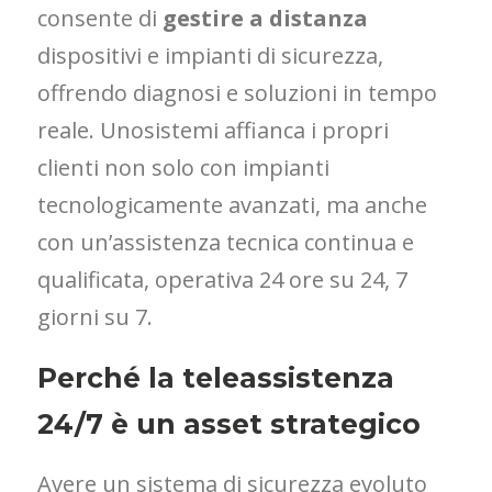
consente di
gestire a distanza
dispositivi e impianti di sicurezza,
offrendo diagnosi e soluzioni in tempo
reale. Unosistemi affianca i propri
clienti non solo con impianti
tecnologicamente avanzati, ma anche
con un’assistenza tecnica continua e
qualificata, operativa 24 ore su 24, 7
giorni su 7.
Perché la teleassistenza
24/7 è un asset strategico
Avere un sistema di sicurezza evoluto