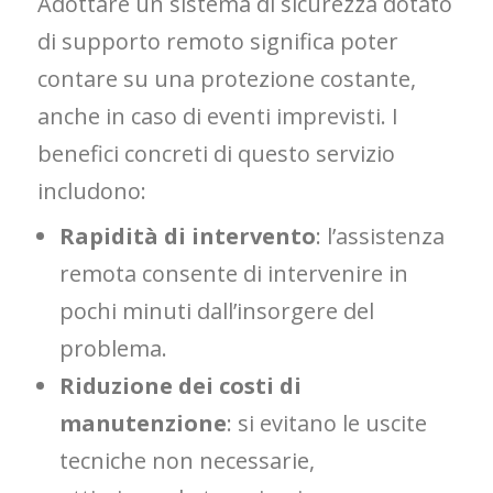
Adottare un sistema di sicurezza dotato
di supporto remoto significa poter
contare su una protezione costante,
anche in caso di eventi imprevisti. I
benefici concreti di questo servizio
includono:
Rapidità di intervento
: l’assistenza
remota consente di intervenire in
pochi minuti dall’insorgere del
problema.
Riduzione dei costi di
manutenzione
: si evitano le uscite
tecniche non necessarie,