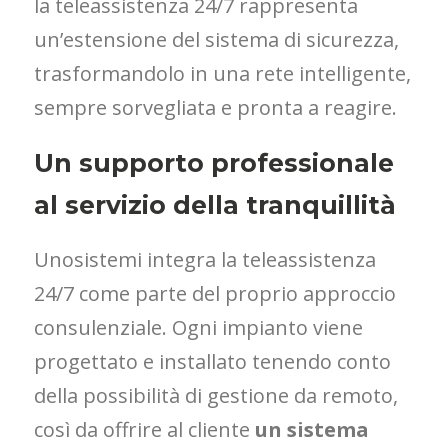
la teleassistenza 24/7 rappresenta
un’estensione del sistema di sicurezza,
trasformandolo in una rete intelligente,
sempre sorvegliata e pronta a reagire.
Un supporto professionale
al servizio della tranquillità
Unosistemi integra la teleassistenza
24/7 come parte del proprio approccio
consulenziale. Ogni impianto viene
progettato e installato tenendo conto
della possibilità di gestione da remoto,
così da offrire al cliente
un sistema