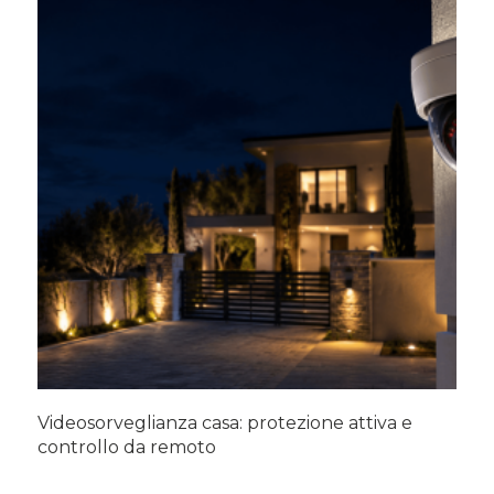
Videosorveglianza casa: protezione attiva e
controllo da remoto