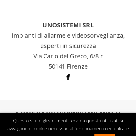
UNOSISTEMI SRL
Impianti di allarme e videosorveglianza,
esperti in sicurezza
Via Carlo del Greco, 6/8 r
50141 Firenze
© COPYRIGHT 2021 UNOSISTEMI |
REALIZZATO DA
DATASMART
|
COOKIES POLICY
|
PRIVACY & TRASPARENZA
Questo sito o gli strumenti terzi da questo utilizzati si
avvalgono di cookie necessari al funzionamento ed utili alle